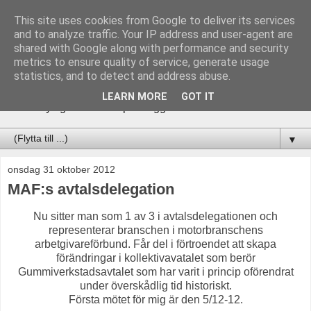
This site uses cookies from Google to deliver its services
Bloggen Ulrik Jönsson &
and to analyze traffic. Your IP address and user-agent are
shared with Google along with performance and security
Ulrix
metrics to ensure quality of service, generate usage
statistics, and to detect and address abuse.
______________________________ Följ vad vi hittar på
LEARN MORE
GOT IT
och få nyttig infomation på bloggen Facebook & hemsida.
▼
onsdag 31 oktober 2012
MAF:s avtalsdelegation
Nu sitter man som 1 av 3 i avtalsdelegationen och
representerar branschen i motorbranschens
arbetgivareförbund. Får del i förtroendet att skapa
förändringar i kollektivavatalet som berör
Gummiverkstadsavtalet som har varit i princip oförendrat
under överskådlig tid historiskt.
Första mötet för mig är den 5/12-12.