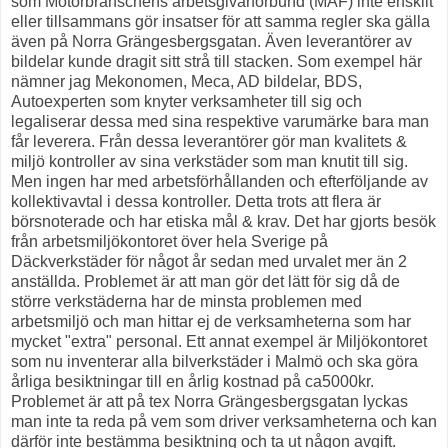
som Motorbranschens arbetsgivarförbund (MAF) inte enskilt
eller tillsammans gör insatser för att samma regler ska gälla
även på Norra Grängesbergsgatan. Även leverantörer av
bildelar kunde dragit sitt strå till stacken. Som exempel här
nämner jag Mekonomen, Meca, AD bildelar, BDS,
Autoexperten som knyter verksamheter till sig och
legaliserar dessa med sina respektive varumärke bara man
får leverera. Från dessa leverantörer gör man kvalitets &
miljö kontroller av sina verkstäder som man knutit till sig.
Men ingen har med arbetsförhållanden och efterföljande av
kollektivavtal i dessa kontroller. Detta trots att flera är
börsnoterade och har etiska mål & krav. Det har gjorts besök
från arbetsmiljökontoret över hela Sverige på
Däckverkstäder för något år sedan med urvalet mer än 2
anställda. Problemet är att man gör det lätt för sig då de
större verkstäderna har de minsta problemen med
arbetsmiljö och man hittar ej de verksamheterna som har
mycket "extra" personal. Ett annat exempel är Miljökontoret
som nu inventerar alla bilverkstäder i Malmö och ska göra
årliga besiktningar till en årlig kostnad på ca5000kr.
Problemet är att på tex Norra Grängesbergsgatan lyckas
man inte ta reda på vem som driver verksamheterna och kan
därför inte bestämma besiktning och ta ut någon avgift.