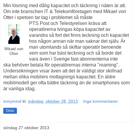
Min lösning med dålig kapacitet och täckning i näten är att.
Om inte branschen IT & Telekomföretagen med Mikael von
Otter i spetsen tar tag i problemet så måste
PTS Post och Telestyrelsen kräva att
operatörerna tvingas köpa kapacitet av
varandra så fort det finns teckning och kapacitet
hos någon annan när man saknar det själv. Är
man utomlands så skiftar operatör beroende
Mikael von
vem som har bäst teckning och så borde det
Otter
vara även i Sverige fast abonnenterna inte
ska behöver betala för operatörernas interna "roaming".
Undersökningen visar även att det är väldigt stor skillnad
mellan olika mobilers mottagnings kapacitet. En äldre
mobilmodell ger ofta bättre täckning än de smartphones som
är vanliga idag.
inmymind
kl.
måndag, oktober 28, 2013
Inga kommentarer:
Dela
söndag 27 oktober 2013