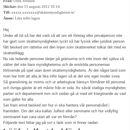
Från:
Ulrik Jönsson
Skickat:
den 15 augusti 2012 10:14
Till:
xxxxx.xxxxxxx@skattemyndigheten.se'
Ämne:
Lika inför lagen
Hej
Under all tid så har det varit så att om ett företag eller privatperson inte
har gjort som skattemyndigheten tyckt så har fysisk eller juridisk person
fått besked om rättelse enl den linjen som skatteverket tolkar det med ev
skattetillägg.
Nu när ledande personer tänjer på gränserna och inte inser det själva så
sätter det inte bara myndigheterna och de enskilda personernas
förtroende på spel utan även skattemyndighetens. Är det något land som
man har trott att alla är lika inför lagen så är det ens eget moder svea.
Så granskning av moms och ur arbetsgivar hänsyn förmåner till personal
och övriga gäster är ett måste från er sida. Av såväl statliga myndigheter,
partier och departement mm och sedan gå ut med ett klargörande av vad
som gäller för alla.
Ser fram emot besked om hur vi ska hantera vår personalvård i
framtiden. Om det ska kallas Julfest eller seminarie och hur vidlyftig
seminariet kan vara utan att var en förmån?
Följande text hittar jag på svt:s länk som ni finner nedan.