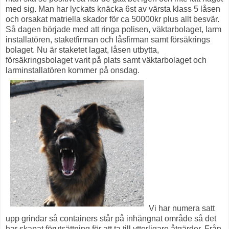
med sig. Man har lyckats knäcka 6st av värsta klass 5 låsen
och orsakat matriella skador för ca 50000kr plus allt besvär.
Så dagen började med att ringa polisen, väktarbolaget, larm
installatören, staketfirman och låsfirman samt försäkrings
bolaget. Nu är staketet lagat, låsen utbytta,
försäkringsbolaget varit på plats samt väktarbolaget och
larminstallatören kommer på onsdag.
Vi har numera satt
upp grindar så containers står på inhängnat område så det
har skapat förutsättning för att ta till ytterligare åtgärder. Från