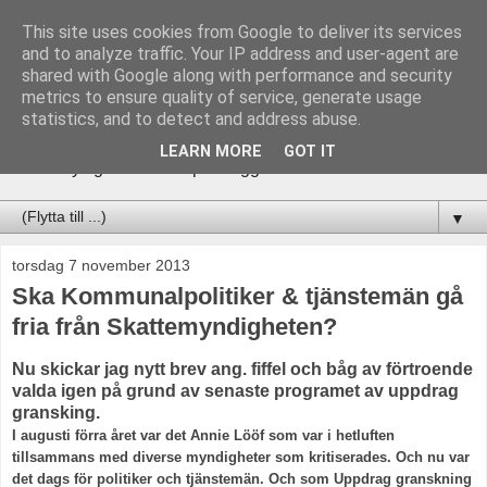
This site uses cookies from Google to deliver its services
Bloggen Ulrik Jönsson &
and to analyze traffic. Your IP address and user-agent are
shared with Google along with performance and security
Ulrix
metrics to ensure quality of service, generate usage
statistics, and to detect and address abuse.
______________________________ Följ vad vi hittar på
LEARN MORE
GOT IT
och få nyttig infomation på bloggen Facebook & hemsida.
▼
torsdag 7 november 2013
Ska Kommunalpolitiker & tjänstemän gå
fria från Skattemyndigheten?
Nu skickar jag nytt brev ang. fiffel och båg av förtroende
valda igen på grund av senaste programet av uppdrag
gransking.
I augusti förra året var det Annie Lööf som var i hetluften
tillsammans med diverse myndigheter som kritiserades. Och nu var
det dags för politiker och tjänstemän. Och som Uppdrag granskning