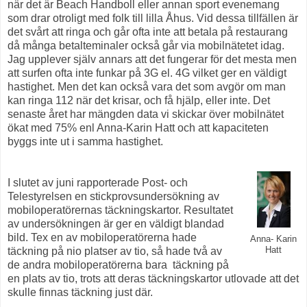
när det är Beach Handboll eller annan sport evenemang
som drar otroligt med folk till lilla Åhus. Vid dessa tillfällen är
det svårt att ringa och går ofta inte att betala på restaurang
då många betalteminaler också går via mobilnätetet idag.
Jag upplever själv annars att det fungerar för det mesta men
att surfen ofta inte funkar på 3G el. 4G vilket ger en väldigt
hastighet. Men det kan också vara det som avgör om man
kan ringa 112 när det krisar, och få hjälp, eller inte. Det
senaste året har mängden data vi skickar över mobilnätet
ökat med 75% enl Anna-Karin Hatt och att kapaciteten
byggs inte ut i samma hastighet.
I slutet av juni rapporterade Post- och
Telestyrelsen en stickprovsundersökning av
mobiloperatörernas täckningskartor. Resultatet
av undersökningen är ger en väldigt blandad
bild. Tex en av mobiloperatörerna hade
Anna- Karin
täckning på nio platser av tio, så hade två av
Hatt
de andra mobiloperatörerna bara täckning på
en plats av tio, trots att deras täckningskartor utlovade att det
skulle finnas täckning just där.