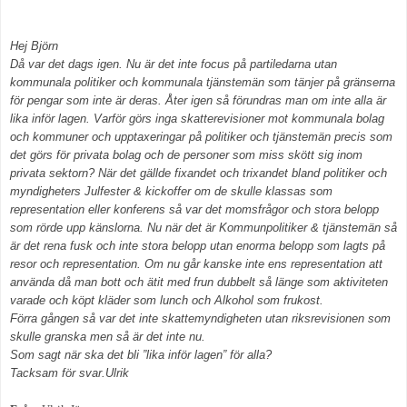
Hej Björn
Då var det dags igen. Nu är det inte focus på partiledarna utan
kommunala politiker och kommunala tjänstemän som tänjer på gränserna
för pengar som inte är deras. Åter igen så förundras man om inte alla är
lika inför lagen. Varför görs inga skatterevisioner mot kommunala bolag
och kommuner och upptaxeringar på politiker och tjänstemän precis som
det görs för privata bolag och de personer som miss skött sig inom
privata sektorn? När det gällde fixandet och trixandet bland politiker och
myndigheters Julfester & kickoffer om de skulle klassas som
representation eller konferens så var det momsfrågor och stora belopp
som rörde upp känslorna. Nu när det är Kommunpolitiker & tjänstemän så
är det rena fusk och inte stora belopp utan enorma belopp som lagts på
resor och representation. Om nu går kanske inte ens representation att
använda då man bott och ätit med frun dubbelt så länge som aktiviteten
varade och köpt kläder som lunch och Alkohol som frukost.
Förra gången så var det inte skattemyndigheten utan riksrevisionen som
skulle granska men så är det inte nu.
Som sagt när ska det bli ”lika inför lagen” för alla?
Tacksam för svar.
Ulrik