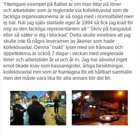
Ytterligare exempel på flathet är om man tittar på löner
och arbetstider som är reglerade via kollektivavtal som de
fackliga organisationerna är så noga med i normalfallet men
ej här. När jag själv startade eget år 1994 så fick jag klart för
mig av den fackliga representanten att " Skriv på hängavtal
eller så sätter vi dig i blockad" Detta skulle innebära att jag
skulle inte få några leveranser av åkerier som hade
kollektivavtal. Denna "makt" lyser med sin frånvaro och
öppettiderna är också 7 dagar i veckan med oreglerade
löner och arbetstider år ut och år in. Jag har absolut inget
emot ökade krav som kassaregister, årliga besiktningar,
kollektivavtal mm som är framtagna för ett hållbart samhälle
men det måste vara lika för alla annars blir det fel.