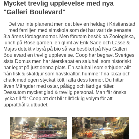
Mycket trevlig upplevelse med nya
"Galleri Boulevard"
Det var inte planerat men det blev en heldag i Kristianstad
med familjen med simskola som det har varit de senaste
8:a årens lördagsmornar. Men förutom besök på Zoologiska,
lunch på Rose garden, en glimt av Erik Sade och Lasse &
Majas detektiv byrå på bio så var besöket på Nya Galleri
Boulevard en trevlig upplevelse. Coop har begravt Sveriges
sista Domus men har återskapat en saluhall som historiskt
har legat på just denna plats. En saluhall som erbjuder allt
från fisk & skaldjur som havskräftor, hummer fina laxar och
chark med egen styckat kött i alla dess former. Du hittar
även Mängder med ostar, pålägg och färdiga rätter.
Dessutom mycket glad & trevlig personal. Man får önska
lycka till för Coop att det blir tillräcklig volym för att
upprätthålla utbudet.