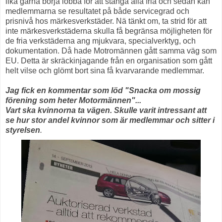
lika gärna börja lobba för att stänga alla fria och sedan kan
medlemmarna se resultatet på både servicegrad och
prisnivå hos märkesverkstäder. Nä tänkt om, ta strid för att
inte märkesverkstäderna skulla få begränsa möjligheten för
de fria verkstäderna ang mjukvara, specialverktyg, och
dokumentation. Då hade Motromännen gått samma väg som
EU. Detta är skräckinjagande från en organisation som gått
helt vilse och glömt bort sina få kvarvarande medlemmar.
Jag fick en kommentar som löd "Snacka om mossig
förening som heter Motormännen"...
Vart ska kvinnorna ta vägen. Skulle varit intressant att
se hur stor andel kvinnor som är medlemmar och sitter i
styrelsen
.