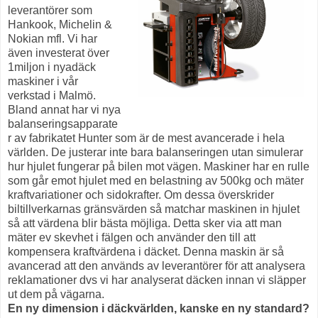
leverantörer som
Hankook, Michelin &
Nokian mfl. Vi har
även investerat över
1miljon i nyadäck
maskiner i vår
verkstad i Malmö.
Bland annat har vi nya
balanseringsapparate
r av fabrikatet Hunter som är de mest avancerade i hela
världen. De justerar inte bara balanseringen utan simulerar
hur hjulet fungerar på bilen mot vägen. Maskiner har en rulle
som går emot hjulet med en belastning av 500kg och mäter
kraftvariationer och sidokrafter. Om dessa överskrider
biltillverkarnas gränsvärden så matchar maskinen in hjulet
så att värdena blir bästa möjliga. Detta sker via att man
mäter ev skevhet i fälgen och använder den till att
kompensera kraftvärdena i däcket. Denna maskin är så
avancerad att den används av leverantörer för att analysera
reklamationer dvs vi har analyserat däcken innan vi släpper
ut dem på vägarna.
En ny dimension i däckvärlden, kanske en ny standard?