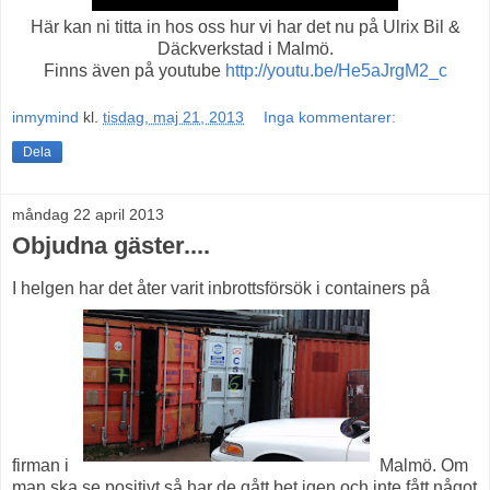
Här kan ni titta in hos oss hur vi har det nu på Ulrix Bil &
Däckverkstad i Malmö.
Finns även på youtube
http://youtu.be/He5aJrgM2_c
inmymind
kl.
tisdag, maj 21, 2013
Inga kommentarer:
Dela
måndag 22 april 2013
Objudna gäster....
I helgen har det åter varit inbrottsförsök i containers på
firman i
Malmö. Om
man ska se positivt så har de gått bet igen och inte fått något