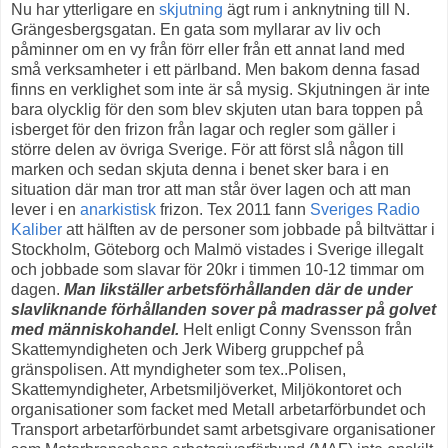
Nu har ytterligare en
skjutning
ägt rum i anknytning till N.
Grängesbergsgatan. En gata som myllarar av liv och
påminner om en vy från förr eller från ett annat land med
små verksamheter i ett pärlband. Men bakom denna fasad
finns en verklighet som inte är så mysig. Skjutningen är inte
bara olycklig för den som blev skjuten utan bara toppen på
isberget för den frizon från lagar och regler som gäller i
större delen av övriga Sverige. För att först slå någon till
marken och sedan skjuta denna i benet sker bara i en
situation där man tror att man står över lagen och att man
lever i en
anarkistisk
frizon. Tex 2011 fann
Sveriges Radio
Kaliber
att hälften av de personer som jobbade på biltvättar i
Stockholm, Göteborg och Malmö vistades i Sverige illegalt
och jobbade som slavar för 20kr i timmen 10-12 timmar om
dagen.
Man likställer arbetsförhållanden där de under
slavliknande förhållanden sover på madrasser på golvet
med människohandel.
Helt enligt Conny Svensson från
Skattemyndigheten och Jerk Wiberg gruppchef på
gränspolisen. Att myndigheter som tex..Polisen,
Skattemyndigheter, Arbetsmiljöverket, Miljökontoret och
organisationer som facket med Metall arbetarförbundet och
Transport arbetarförbundet samt arbetsgivare organisationer