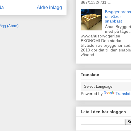
867/1132/-/31-...
da
Äldre inlägg
Bryggeribran
en växer
snabbast
lägg (Atom)
Åhus Bryggeri
med på tåget.
www.ahusbryggeri.se
EKONOMI Den starka
tillväxten av bryggerier se
2010 gör det till den snabb
växand...
Translate
Powered by
Translat
Leta i den här bloggen