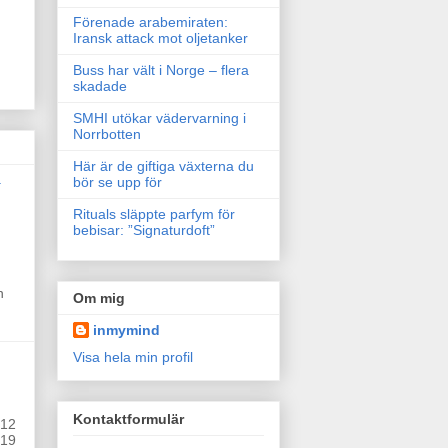
Förenade arabemiraten:
Iransk attack mot oljetanker
Buss har vält i Norge – flera
skadade
SMHI utökar vädervarning i
Norrbotten
Här är de giftiga växterna du
a
bör se upp för
Rituals släppte parfym för
bebisar: ”Signaturdoft”
n
Om mig
inmymind
Visa hela min profil
Kontaktformulär
012
019