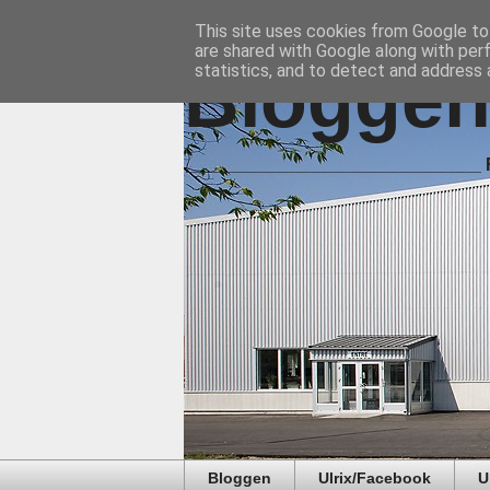
This site uses cookies from Google to 
are shared with Google along with per
Bloggen 
statistics, and to detect and address 
______________________________ Föl
Bloggen
Ulrix/Facebook
U