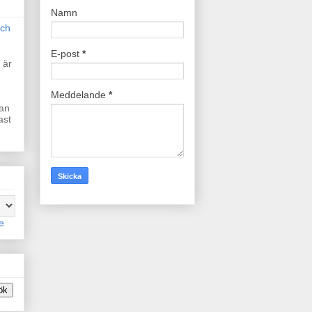
Namn
sch
E-post
*
 är
Meddelande
*
dan
ast
e