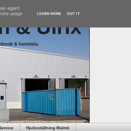
user-agent
erate usage
LEARN MORE
GOT IT
n & Ulrix
cebook & hemsida.
Service
Hjulinställning Malmö