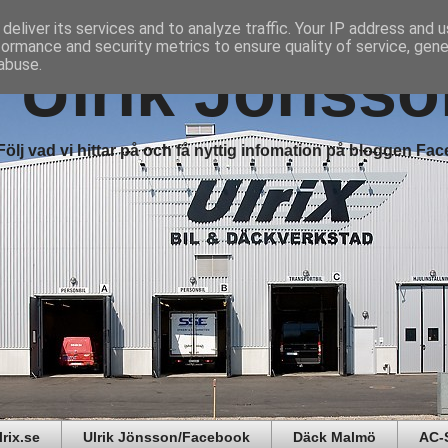
deliver its services and to analyze traffic. Your IP address and 
formance and security metrics to ensure quality of service, gen
Ulrik Jönsso
abuse.
j vad vi hittar på och få nyttig infomation på bloggen Fa
lrix.se
Ulrik Jönsson/Facebook
Däck Malmö
AC-