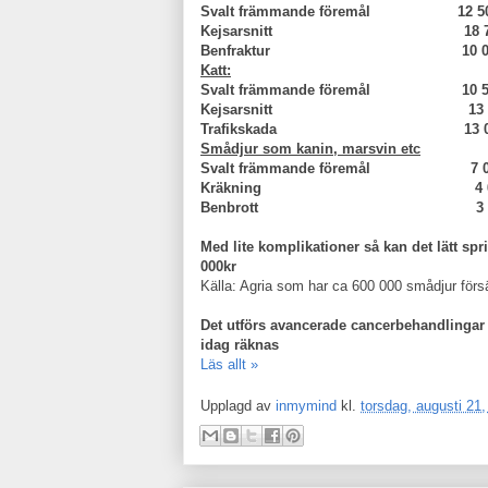
Svalt främmande föremål 12 50
Kejsarsnitt 18 700
Benfraktur 10 000
Katt:
Svalt främmande föremål 10 50
Kejsarsnitt 13 00
Trafikskada 13 000
Smådjur som kanin, marsvin etc
Svalt främmande föremål 7 00
Kräkning 4 000
Benbrott 3 700
Med lite komplikationer så kan det lätt spr
000kr
Källa: Agria som har ca 600 000 smådjur förs
Det utförs avancerade cancerbehandlingar p
idag räknas
Läs allt »
Upplagd av
inmymind
kl.
torsdag, augusti 21