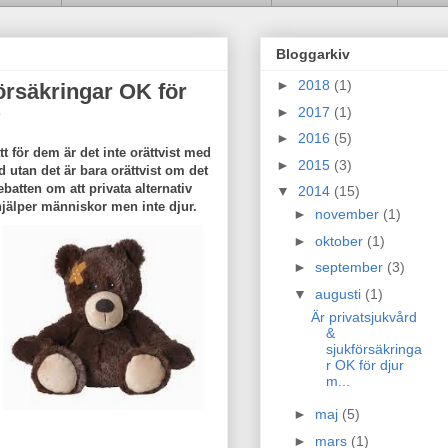
Bloggarkiv
►
2018
(1)
örsäkringar OK för
►
2017
(1)
?
►
2016
(5)
t för dem är det inte orättvist med
►
2015
(3)
rd utan det är bara orättvist om det
batten om att privata alternativ
▼
2014
(15)
 hjälper människor men inte djur.
►
november
(1)
►
oktober
(1)
►
september
(3)
▼
augusti
(1)
Är privatsjukvård
&
sjukförsäkringa
r OK för djur
m...
►
maj
(5)
►
mars
(1)