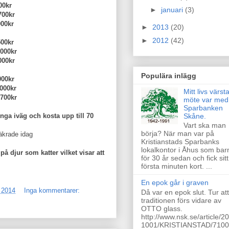
0kr
►
januari
(3)
kr
kr
►
2013
(20)
►
2012
(42)
0kr
0kr
kr
Populära inlägg
0kr
kr
Mitt livs värst
kr
möte var med
Sparbanken
Skåne.
inga iväg och kosta upp till 70
Vart ska man
börja? När man var på
äkrade idag
Kristianstads Sparbanks
lokalkontor i Åhus som bar
å djur som katter vilket visar att
för 30 år sedan och fick sitt
första minuten kort. ...
En epok går i graven
, 2014
Inga kommentarer:
Då var en epok slut. Tur att
traditionen förs vidare av
OTTO glass.
http://www.nsk.se/article/2
1001/KRISTIANSTAD/710