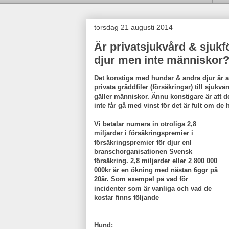
torsdag 21 augusti 2014
Är privatsjukvård & sjukf
djur men inte människor
Det konstiga med hundar & andra djur är at
privata gräddfiler (försäkringar) till sjukvå
gäller människor. Ännu konstigare är att de
inte får gå med vinst för det är fult om de
Vi betalar numera in otroliga 2,8
miljarder i försäkringspremier i
försäkringspremier för djur enl
branschorganisationen Svensk
försäkring. 2,8 miljarder eller 2 800 000
000kr är en ökning med nästan 6ggr på
20år.
Som exempel på vad för
incidenter som är vanliga och vad de
kostar finns följande
Hund: